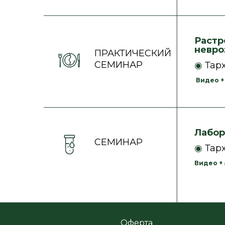
Растр
невро
ПРАКТИЧЕСКИЙ
СЕМИНАР
◉
Тар
Видео + а
Лабор
СЕМИНАР
◉
Тар
Видео + а
Оферта