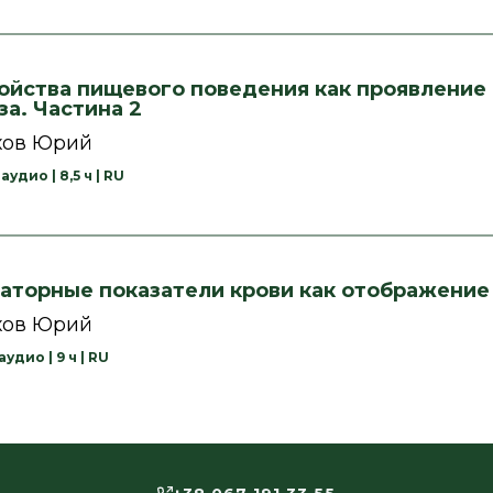
ойства пищевого поведения как проявление
за
. Частина 2
хов Юрий
удио | 8,5 ч | RU
аторные показатели крови как отображение
хов Юрий
удио | 9 ч | RU