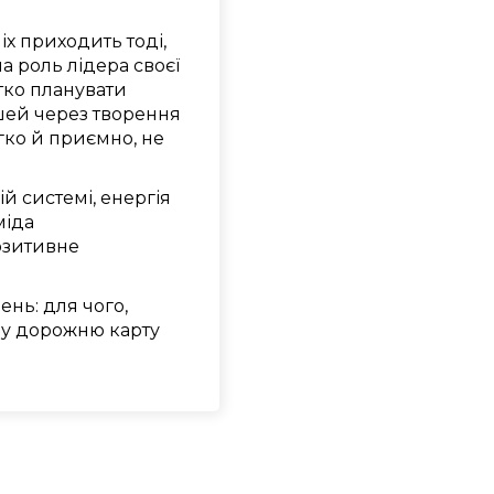
х приходить тоді,
а роль лідера своєї
тко планувати
шей через творення
гко й приємно, не
ій системі, енергія
міда
позитивне
нь: для чого,
ву дорожню карту