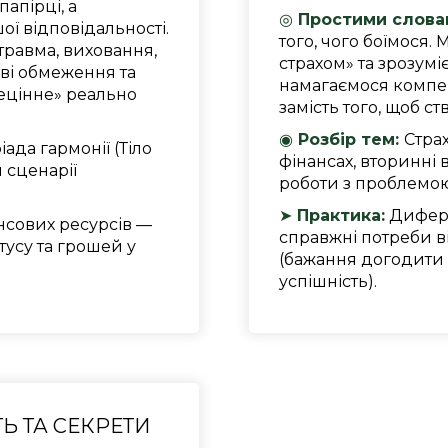
папірці, а
◎
Простими слова
ої відповідальності.
того, чого боїмося. 
травма, виховання,
страхом» та зрозумі
ві обмеження та
намагаємося компе
ецінне» реально
замість того, щоб с
◉
Розбір тем:
Страх
іада гармонії (Тіло
фінансах, вторинні 
 сценарії
роботи з проблемою
➤
Практика:
Дифере
нсових ресурсів —
справжні потреби ві
атусу та грошей у
(бажання догодити 
успішність).
Ь ТА СЕКРЕТИ