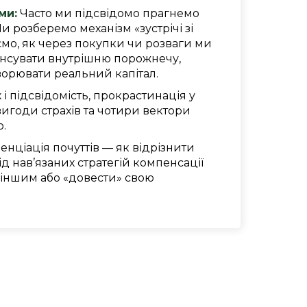
ми:
Часто ми підсвідомо прагнемо
Ми розберемо механізм «зустрічі зі
ємо, як через покупки чи розваги ми
нсувати внутрішню порожнечу,
творювати реальний капітал.
 і підсвідомість, прокрастинація у
вигоди страхів та чотири вектори
.
нціація почуттів — як відрізнити
д нав’язаних стратегій компенсації
іншим або «довести» свою