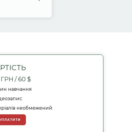
РТІСТЬ
ГРН / 60 $
дин навчання
деозапис
еріалів необмежений
ОПЛАТИТИ