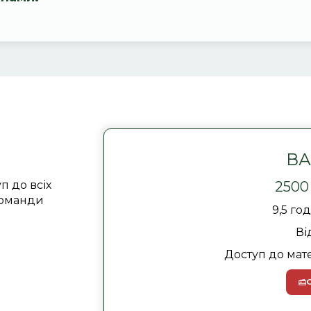
ВА
п до всіх
2500 
команди
9,5 го
Ві
Доступ до мат