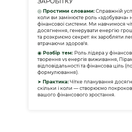
ЗАРОБІТКУ
◎
Простими словами:
Справжній успі
коли ви замінюєте роль «здобувача» н
фінансової системи. Ми навчимося чі
досягнення, генерувати енергію гро
та розкриємо секрет: як заробляти ле
втрачаючи здоров'я.
◉
Розбір тем:
Роль лідера у фінансов
творення vs енергія виживання, Піра
відповідальності та фінансова ціль (
формулювання).
➤
Практика:
Чітке планування досягне
скільки і коли — створюємо покроко
вашого фінансового зростання.