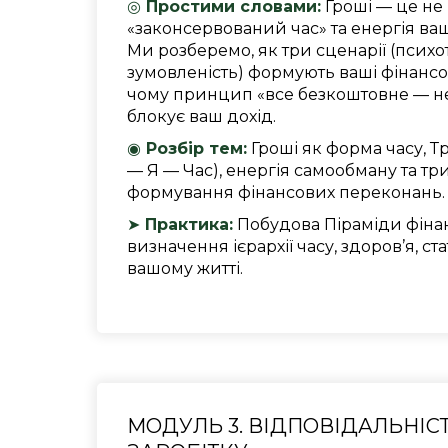
◎
Простими словами:
Гроші — це не 
«законсервований час» та енергія ваш
Ми розберемо, як три сценарії (психо
зумовленість) формують ваші фінансо
чому принцип «все безкоштовне — н
блокує ваш дохід.
◉
Розбір тем:
Гроші як форма часу, Тр
— Я — Час), енергія самообману та три
формування фінансових переконань.
➤
Практика:
Побудова Піраміди фіна
визначення ієрархії часу, здоров’я, ст
вашому житті.
МОДУЛЬ 3. ВІДПОВІДАЛЬНІСТ